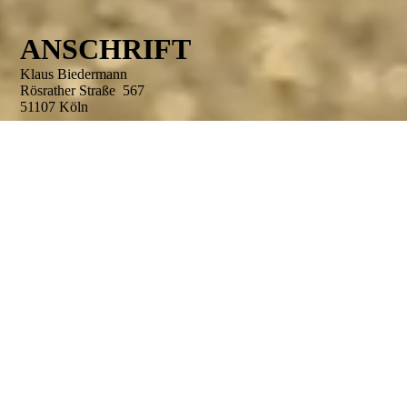
ANSCHRIFT
Klaus Biedermann
Rösrather Straße 567
51107 Köln
KONTAKT
+4922194538800
ascoach@ascoach.de
SHOPS
Amazon
BOD-Shop